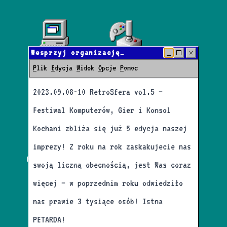
Wesprzyj organizację
Informacje
Turnieje
festiwalu RetroSfera vol. 5
P
lik
E
dycja
W
idok
O
pcje
P
omoc
2023.09.08-10 RetroSfera vol.5 –
Aktualności
Sesje RPG
Festiwal Komputerów, Gier i Konsol
Kochani zbliża się już 5 edycja naszej
imprezy! Z roku na rok zaskakujecie nas
Poprzednie edycje
Prelekcje
swoją liczną obecnością, jest Was coraz
więcej – w poprzednim roku odwiedziło
nas prawie 3 tysiące osób! Istna
Parking
Sponsorzy
PETARDA!