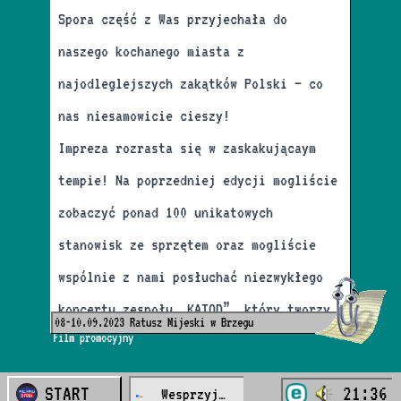
Spora część z Was przyjechała do
naszego kochanego miasta z
Oglądaj na żywo
Patroni medialni
najodleglejszych zakątków Polski – co
nas niesamowicie cieszy!
Impreza rozrasta się w zaskakującaym
Wsparcie
tempie! Na poprzedniej edycji mogliście
zobaczyć ponad 100 unikatowych
stanowisk ze sprzętem oraz mogliście
Zrzutka
wspólnie z nami posłuchać niezwykłego
koncertu zespołu „KATOD” ,który tworzy
08-10.09.2023 Ratusz Mijeski w Brzegu
Film promocyjny
swoją fenomenalną muzykę na sprzętach
retro! Nie obyło się też bez relaksu z
START
21:36
Wesprzyj